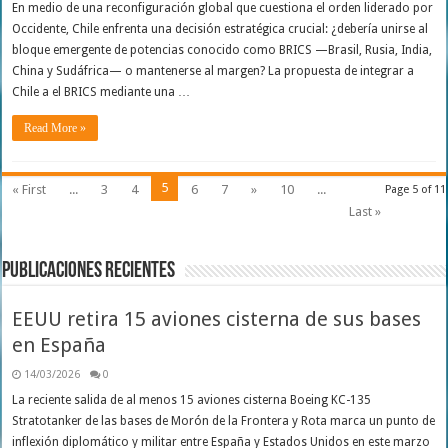
En medio de una reconfiguración global que cuestiona el orden liderado por
Occidente, Chile enfrenta una decisión estratégica crucial: ¿debería unirse al
bloque emergente de potencias conocido como BRICS —Brasil, Rusia, India,
China y Sudáfrica— o mantenerse al margen? La propuesta de integrar a
Chile a el BRICS mediante una …
Read More »
5
« First
...
3
4
6
7
»
10
...
Page 5 of 11
Last »
Publicaciones Recientes
EEUU retira 15 aviones cisterna de sus bases
en España
14/03/2026
0
La reciente salida de al menos 15 aviones cisterna Boeing KC-135
Stratotanker de las bases de Morón de la Frontera y Rota marca un punto de
inflexión diplomático y militar entre España y Estados Unidos en este marzo