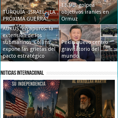
autopista secreta que
EE.UU. golpea
TURQUÍA -ISRAEL: ¿LA
mantiene vivo al eje
objetivos iraníes en
COREOGRAFÍA
PRÓXIMA GUERRA?
Moscú-Teherán
Ormuz
DIPLOMÁTICA
AUKUS, en apuros: la
extensión de los
submarinos ‘Collins’
Pekín nuevo centro
EE.UU. reevalúa su
expone las grietas del
gravitatorio del
postura sobre
pacto estratégico
Ormuz: tregua rota
mundo
Malvinas
Noticias Internacional