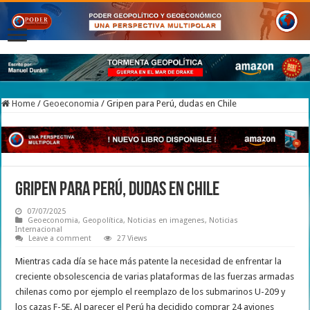
Home
/
Geoeconomia
/
Gripen para Perú, dudas en Chile
Gripen para Perú, dudas en Chile
07/07/2025
Geoeconomia
,
Geopolítica
,
Noticias en imagenes
,
Noticias
Internacional
Leave a comment
27 Views
Mientras cada día se hace más patente la necesidad de enfrentar la
creciente obsolescencia de varias plataformas de las fuerzas armadas
chilenas como por ejemplo el reemplazo de los submarinos U-209 y
los cazas F-5E. Al parecer el Perú ha decidido comprar 24 aviones