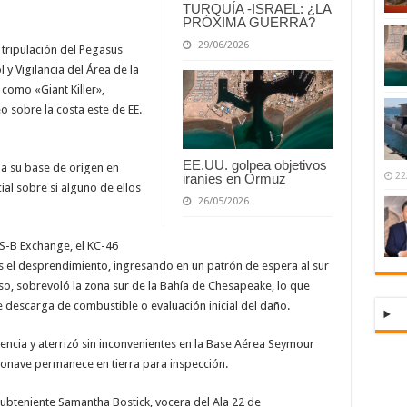
TURQUÍA -ISRAEL: ¿LA
PRÓXIMA GUERRA?
29/06/2026
 tripulación del Pegasus
l y Vigilancia del Área de la
como «Giant Killer»,
 sobre la costa este de EE.
EE.UU. golpea objetivos
 a su base de origen en
22
iraníes en Ormuz
al sobre si alguno de ellos
26/05/2026
S-B Exchange, el KC-46
s el desprendimiento, ingresando en un patrón de espera al sur
eso, sobrevoló la zona sur de la Bahía de Chesapeake, lo que
descarga de combustible o evaluación inicial del daño.
encia y aterrizó sin inconvenientes en la Base Aérea Seymour
ronave permanece en tierra para inspección.
subteniente Samantha Bostick, vocera del Ala 22 de