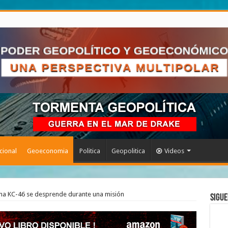
cional
Geoeconomia
Politica
Geopolitica
Videos
rna KC-46 se desprende durante una misión
Sigue