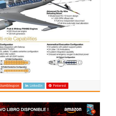
Stumbleupon
LinkedIn
Pinterest