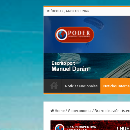
MIÉRCOLES , AGOSTO 5 2026
Noticias Nacionales
Noticias Interna
Home
/
Geoeconomia
/
Brazo de avión ciste