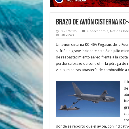
Brazo de avión cisterna KC
09/07/2025
Geoeconomia
,
Noticias Int
30 Views
Un avión cisterna KC-46A Pegasus de la Fue
sufrió un grave incidente este 8 de julio mie
de reabastecimiento aéreo frente a la costa 
perdió su brazo de control —la pértiga de
vuelo, mientras abastecía de combustible a 
El 
de 
ubi
fue
gra
cap
con
donde se reportó que el avión, con indicativ