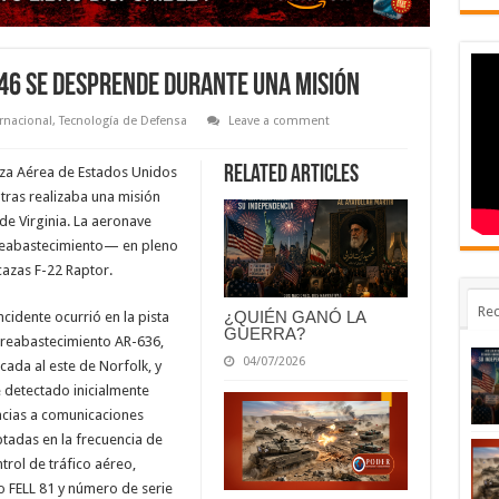
-46 se desprende durante una misión
ernacional
,
Tecnología de Defensa
Leave a comment
Related Articles
rza Aérea de Estados Unidos
ntras realizaba una misión
de Virginia. La aeronave
 reabastecimiento— en pleno
cazas F-22 Raptor.
Rec
¿QUIÉN GANÓ LA
incidente ocurrió en la pista
GUERRA?
reabastecimiento AR-636,
04/07/2026
cada al este de Norfolk, y
 detectado inicialmente
cias a comunicaciones
tadas en la frecuencia de
trol de tráfico aéreo,
o FELL 81 y número de serie