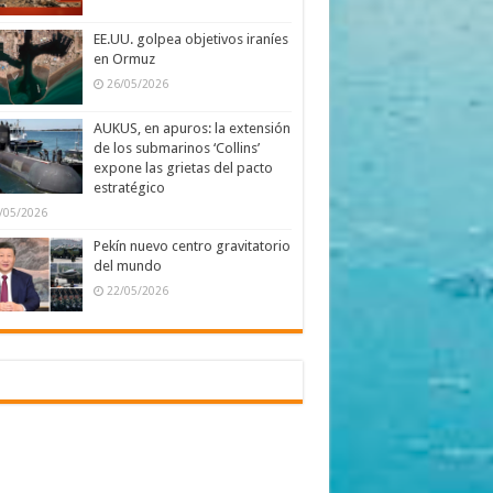
EE.UU. golpea objetivos iraníes
en Ormuz
26/05/2026
AUKUS, en apuros: la extensión
de los submarinos ‘Collins’
expone las grietas del pacto
estratégico
/05/2026
Pekín nuevo centro gravitatorio
del mundo
22/05/2026