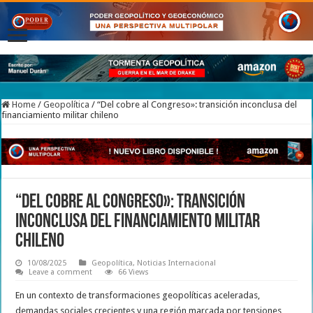
Home
/
Geopolítica
/
“Del cobre al Congreso»: transición inconclusa del
financiamiento militar chileno
“Del cobre al Congreso»: transición
inconclusa del financiamiento militar
chileno
10/08/2025
Geopolítica
,
Noticias Internacional
Leave a comment
66 Views
En un contexto de transformaciones geopolíticas aceleradas,
demandas sociales crecientes y una región marcada por tensiones