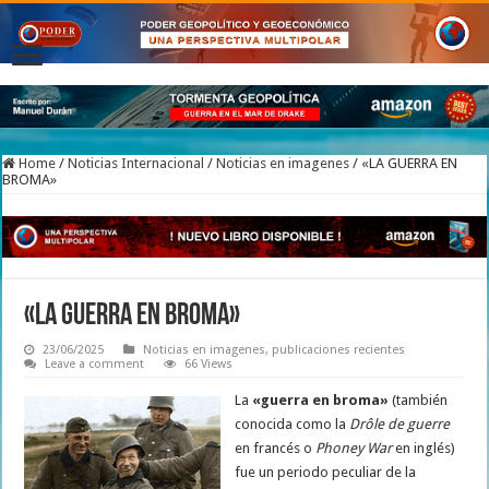
Home
/
Noticias Internacional
/
Noticias en imagenes
/
«LA GUERRA EN
BROMA»
«LA GUERRA EN BROMA»
23/06/2025
Noticias en imagenes
,
publicaciones recientes
Leave a comment
66 Views
La
«guerra en broma»
(también
conocida como la
Drôle de guerre
en francés o
Phoney War
en inglés)
fue un periodo peculiar de la