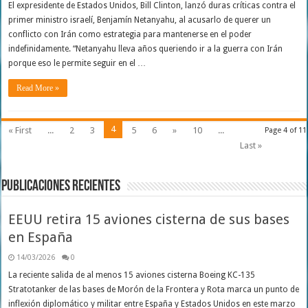
El expresidente de Estados Unidos, Bill Clinton, lanzó duras críticas contra el
primer ministro israelí, Benjamín Netanyahu, al acusarlo de querer un
conflicto con Irán como estrategia para mantenerse en el poder
indefinidamente. “Netanyahu lleva años queriendo ir a la guerra con Irán
porque eso le permite seguir en el …
Read More »
4
« First
...
2
3
5
6
»
10
...
Page 4 of 11
Last »
Publicaciones Recientes
EEUU retira 15 aviones cisterna de sus bases
en España
14/03/2026
0
La reciente salida de al menos 15 aviones cisterna Boeing KC-135
Stratotanker de las bases de Morón de la Frontera y Rota marca un punto de
inflexión diplomático y militar entre España y Estados Unidos en este marzo