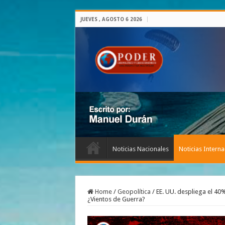
JUEVES , AGOSTO 6 2026
Noticias Nacionales
Noticias Interna
Home
/
Geopolítica
/
EE. UU. despliega el 4
¿Vientos de Guerra?