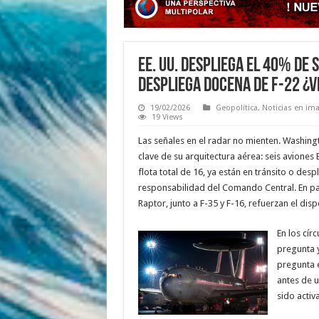
EE. UU. despliega el 40% de 
despliega docena de F-22 ¿V
19/02/2026
Geopolítica
,
Noticias en im
19 Views
Las señales en el radar no mienten. Washin
clave de su arquitectura aérea: seis aviones 
flota total de 16, ya están en tránsito o des
responsabilidad del Comando Central. En pa
Raptor, junto a F-35 y F-16, refuerzan el disp
En los círc
pregunta y
pregunta e
antes de 
sido activ