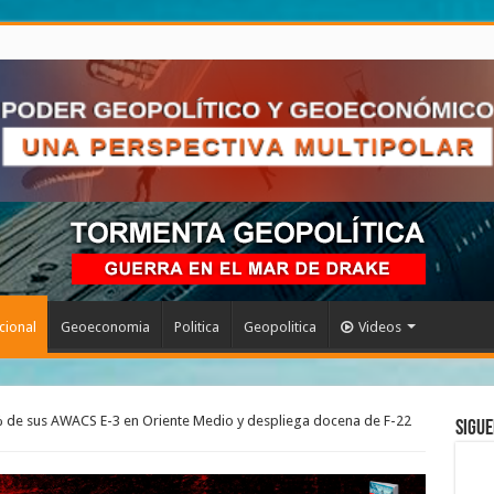
cional
Geoeconomia
Politica
Geopolitica
Videos
0% de sus AWACS E-3 en Oriente Medio y despliega docena de F-22
Sigue