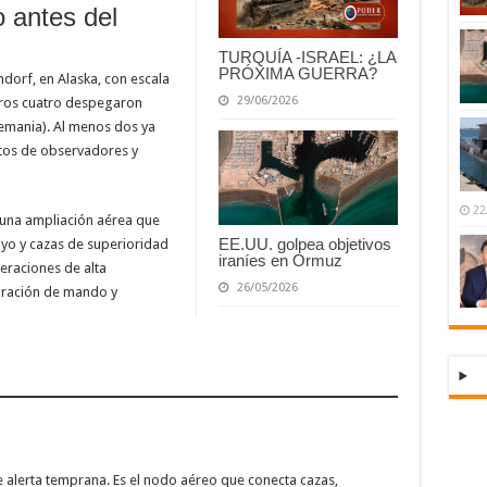
o antes del
TURQUÍA -ISRAEL: ¿LA
PRÓXIMA GUERRA?
dorf, en Alaska, con escala
29/06/2026
otros cuatro despegaron
emania). Al menos dos ya
atos de observadores y
22
 una ampliación aérea que
EE.UU. golpea objetivos
oyo y cazas de superioridad
iraníes en Ormuz
peraciones de alta
26/05/2026
egración de mando y
e alerta temprana. Es el nodo aéreo que conecta cazas,