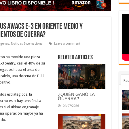
sus AWACS E-3 en Oriente Medio y
ientos de Guerra?
agenes
,
Noticias Internacional
Leave a comment
Related Articles
gton ha movido una pieza
E-3 Sentry, casi el 40% de su
plegados hacia el área de
ralelo, una docena de F-22
Rec
ositivo.
¿QUIÉN GANÓ LA
ulos estratégicos, la
GUERRA?
a no es si hay tensión. La
04/07/2026
s si el último engranaje
una operación mayor ya ha
ado.