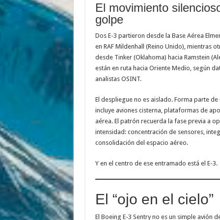
El movimiento silencios
golpe
Dos E-3 partieron desde la Base Aérea Elmen
en RAF Mildenhall (Reino Unido), mientras 
desde Tinker (Oklahoma) hacia Ramstein (Al
están en ruta hacia Oriente Medio, según d
analistas OSINT.
El despliegue no es aislado. Forma parte de
incluye aviones cisterna, plataformas de ap
aérea. El patrón recuerda la fase previa a o
intensidad: concentración de sensores, int
consolidación del espacio aéreo.
Y en el centro de ese entramado está el E-3.
El “ojo en el cielo”
El Boeing E-3 Sentry no es un simple avión d