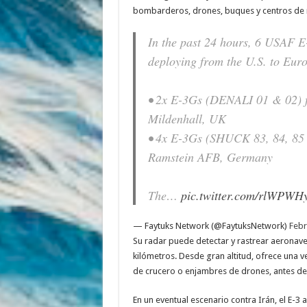
bombarderos, drones, buques y centros de 
In the past 24 hours, 6 USAF 
deploying from the U.S. to Eur
• 2x E-3Gs (DENALI 01 & 02) 
Mildenhall, UK
• 4x E-3Gs (SHUCK 83, 84, 85
Ramstein AFB, Germany
The…
pic.twitter.com/rlWPWHy
— Faytuks Network (@FaytuksNetwork)
Febr
Su radar puede detectar y rastrear aeronaves
kilómetros. Desde gran altitud, ofrece una v
de crucero o enjambres de drones, antes de 
En un eventual escenario contra Irán, el E-3 a