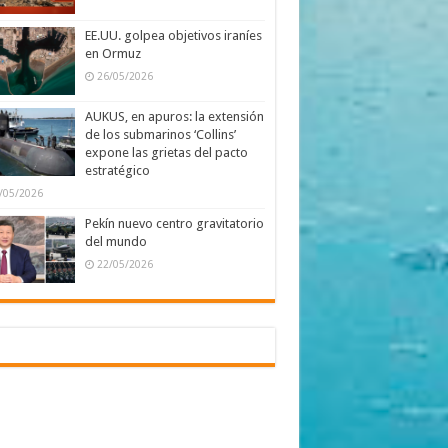
EE.UU. golpea objetivos iraníes
en Ormuz
26/05/2026
AUKUS, en apuros: la extensión
de los submarinos ‘Collins’
expone las grietas del pacto
estratégico
/05/2026
Pekín nuevo centro gravitatorio
del mundo
22/05/2026