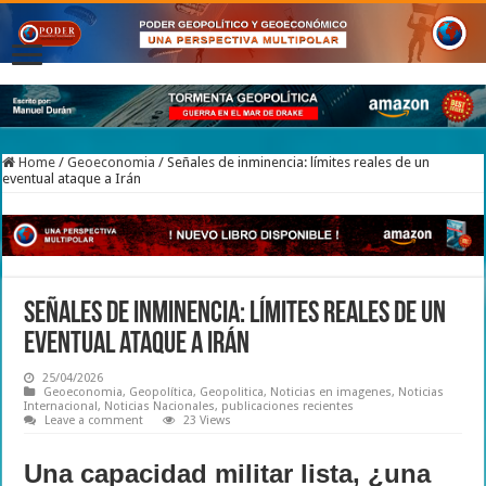
Home
/
Geoeconomia
/
Señales de inminencia: límites reales de un
eventual ataque a Irán
Señales de inminencia: límites reales de un
eventual ataque a Irán
25/04/2026
Geoeconomia
,
Geopolítica
,
Geopolitica
,
Noticias en imagenes
,
Noticias
Internacional
,
Noticias Nacionales
,
publicaciones recientes
Leave a comment
23 Views
Una capacidad militar lista, ¿una