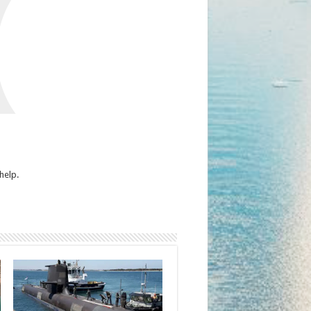
(
help.