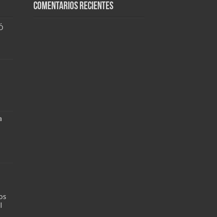
Comentarios recientes
Ó
a
os
l