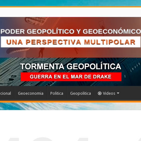
acional
Geoeconomia
Politica
Geopolitica
Videos