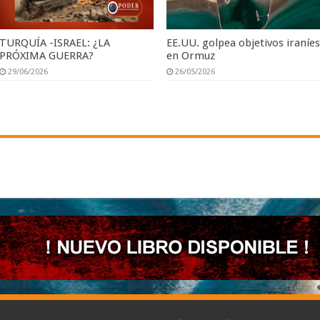
TURQUÍA -ISRAEL: ¿LA
EE.UU. golpea objetivos iraníe
PRÓXIMA GUERRA?
en Ormuz
29/06/2026
26/05/2026