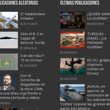
licaciones aleatorias
Últimas Públicaciones
El ‘Kaláshnikov
¿QUIÉN GAN
Volador’
LA GUERRA?
20/11/2025
04/07/2026
Sólo el B-2 es
TURQUÍA -
Capaz de
ISRAEL: ¿LA
destruir Fordo
PRÓXIMA
GUERRA?
18/06/2025
29/06/2026
Irán derriba F-
15 en Ormuz
EE.UU. golpe
objetivos
22/03/2026
iraníes en
Ormuz
Con el
26/05/2026
Estrecho de
Magallanes en
AUKUS, en
la mira: Chile
apuros: la
a una línea roja frente a
extensión de
entina (Artículo y video)
los submarin
/04/2026
‘Collins’ expone las grietas de
pacto estratégico