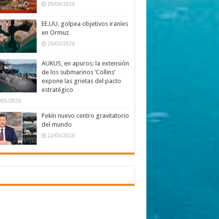
29/06/2026
EE.UU. golpea objetivos iraníes
en Ormuz
26/05/2026
AUKUS, en apuros: la extensión
de los submarinos ‘Collins’
expone las grietas del pacto
estratégico
/05/2026
Pekín nuevo centro gravitatorio
del mundo
22/05/2026