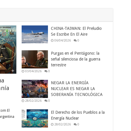
CHINA-TAIWAN: El Preludio
Se Escribe En El Aire
06/04/2026
0
Purgas en el Pentágono: la
señal silenciosa de la guerra
terrestre
03/04/2026
0
na
NEGAR LA ENERGÍA
anía
NUCLEAR ES NEGAR LA
SOBERANÍA TECNOLÓGICA
28/02/2026
0
com El
El Derecho de los Pueblos a la
argentina
Energía Nuclear
28/02/2026
0