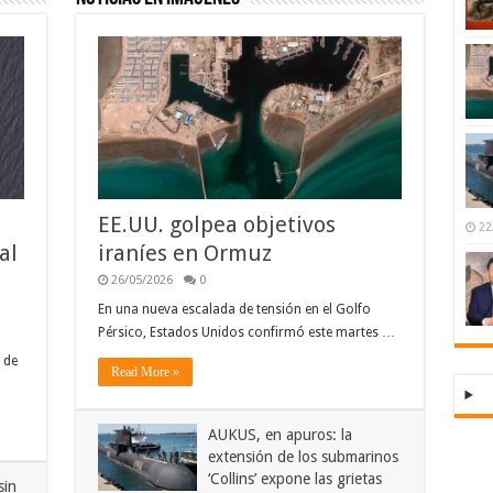
EE.UU. golpea objetivos
22
al
iraníes en Ormuz
26/05/2026
0
En una nueva escalada de tensión en el Golfo
Pérsico, Estados Unidos confirmó este martes …
 de
Read More »
AUKUS, en apuros: la
extensión de los submarinos
‘Collins’ expone las grietas
sin