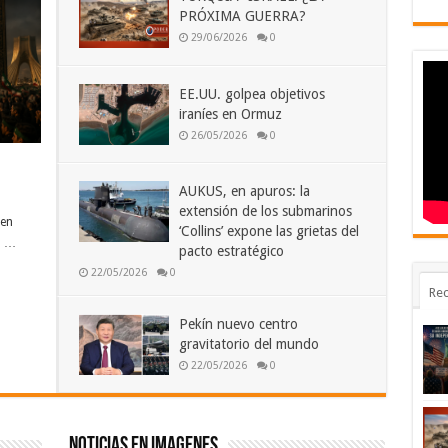
PRÓXIMA GUERRA?
29/06/2026
0
EE.UU. golpea objetivos
iraníes en Ormuz
26/05/2026
0
AUKUS, en apuros: la
extensión de los submarinos
den
‘Collins’ expone las grietas del
a …
pacto estratégico
22/05/2026
0
Rec
Pekín nuevo centro
gravitatorio del mundo
22/05/2026
0
Noticias en imagenes