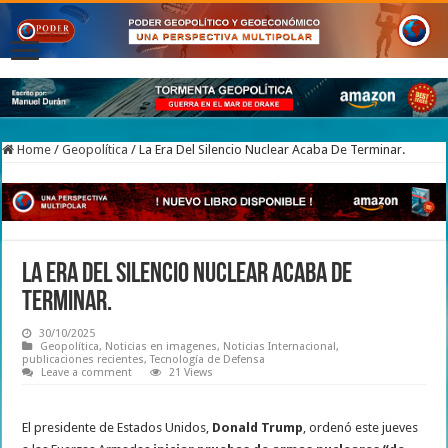
Home
/
Geopolítica
/
La Era Del Silencio Nuclear Acaba De Terminar.
La Era Del Silencio Nuclear Acaba De
Terminar.
30/10/2025
Geopolítica
,
Noticias en imagenes
,
Noticias Internacional
,
publicaciones recientes
,
Tecnología de Defensa
Leave a comment
21 Views
El presidente de Estados Unidos,
Donald Trump
, ordenó este jueves