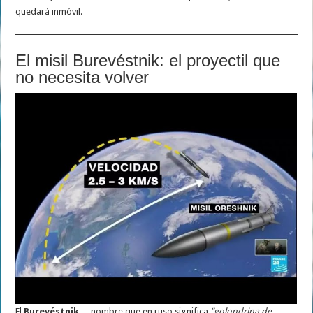
quedará inmóvil.
El misil Burevéstnik: el proyectil que
no necesita volver
El
Burevéstnik
—nombre que en ruso significa
“golondrina de