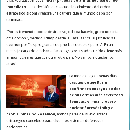
a las Fuerzas Armadas
iniciar pruebas de armas nucleares “de
inmediato”
, una decisión que sacude los cimientos del orden
estratégico global y reabre una carrera que el mundo daba por
terminada.
“Por su tremendo poder destructivo, odiaba hacerlo, ¡pero no tenía
otra opción!”, declaró Trump desde la Casa Blanca, al justificar su
decisión por “los programas de pruebas de otros países”. En un
mensaje cargado de dramatismo, agregó: “Estados Unidos tiene más
armas nucleares que cualquier otro país. No vamos a quedarnos
atrás”.
La medida llega apenas días
después de que
Rusia
confirmara ensayos de dos
de sus armas más secretas y
temidas: el misil crucero
nuclear Burevéstnik y el
dron submarino Poseidón
, ambos parte del nuevo arsenal
estratégico concebido para eludir los sistemas defensivos
occidentales.