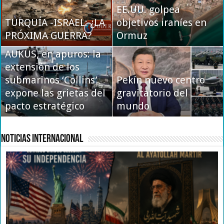
autopista secreta que
EE.UU. golpea
TURQUÍA -ISRAEL: ¿LA
mantiene vivo al eje
objetivos iraníes en
COREOGRAFÍA
PRÓXIMA GUERRA?
Moscú-Teherán
Ormuz
DIPLOMÁTICA
AUKUS, en apuros: la
extensión de los
submarinos ‘Collins’
Pekín nuevo centro
EE.UU. reevalúa su
expone las grietas del
gravitatorio del
postura sobre
pacto estratégico
Ormuz: tregua rota
mundo
Malvinas
Noticias Internacional