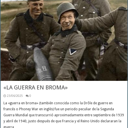
«LA GUERRA EN BROMA»
23/06/2025
0
La «guerra en broma» (también conocida como la Drôle de guerre en
francés o Phoney War en inglés) fue un periodo peculiar de la Segunda
Guerra Mundial que transcurrió aproximadamente entre septiembre de 1939
y abril de 1940, justo después de que Francia y el Reino Unido declararan la
guerra …