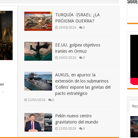
Sigue
TURQUÍA -ISRAEL: ¿LA
PRÓXIMA GUERRA?
29/06/2026
0
EE.UU. golpea objetivos
iraníes en Ormuz
26/05/2026
0
AUKUS, en apuros: la
extensión de los submarinos
den
‘Collins’ expone las grietas del
a …
pacto estratégico
22/05/2026
0
Rec
Pekín nuevo centro
gravitatorio del mundo
22/05/2026
0