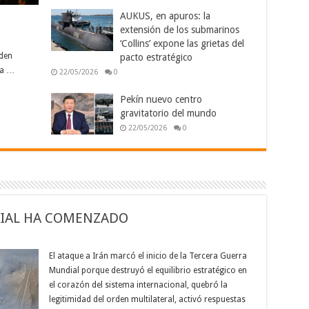
AUKUS, en apuros: la
extensión de los submarinos
‘Collins’ expone las grietas del
rden
pacto estratégico
la …
22/05/2026
0
Pekín nuevo centro
gravitatorio del mundo
22/05/2026
0
DIAL HA COMENZADO
El ataque a Irán marcó el inicio de la Tercera Guerra
Mundial porque destruyó el equilibrio estratégico en
el corazón del sistema internacional, quebró la
legitimidad del orden multilateral, activó respuestas