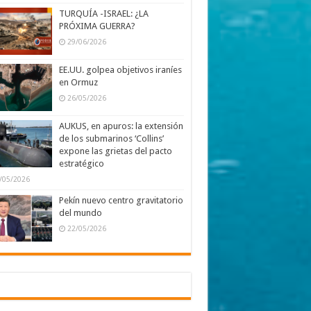
TURQUÍA -ISRAEL: ¿LA
PRÓXIMA GUERRA?
29/06/2026
EE.UU. golpea objetivos iraníes
en Ormuz
26/05/2026
AUKUS, en apuros: la extensión
de los submarinos ‘Collins’
expone las grietas del pacto
estratégico
/05/2026
Pekín nuevo centro gravitatorio
del mundo
22/05/2026