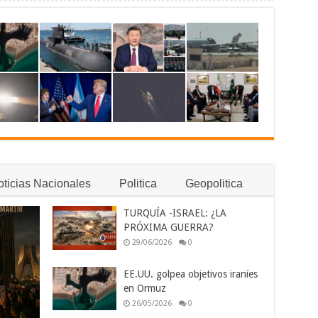
ticias Nacionales
Politica
Geopolitica
TURQUÍA -ISRAEL: ¿LA
PRÓXIMA GUERRA?
29/06/2026
0
EE.UU. golpea objetivos iraníes
en Ormuz
26/05/2026
0