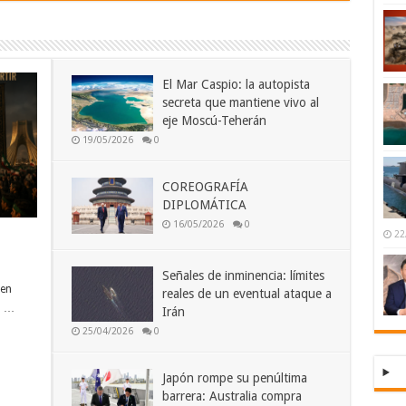
El Mar Caspio: la autopista
secreta que mantiene vivo al
eje Moscú-Teherán
19/05/2026
0
COREOGRAFÍA
DIPLOMÁTICA
16/05/2026
0
22
Señales de inminencia: límites
den
reales de un eventual ataque a
a …
Irán
25/04/2026
0
Japón rompe su penúltima
barrera: Australia compra