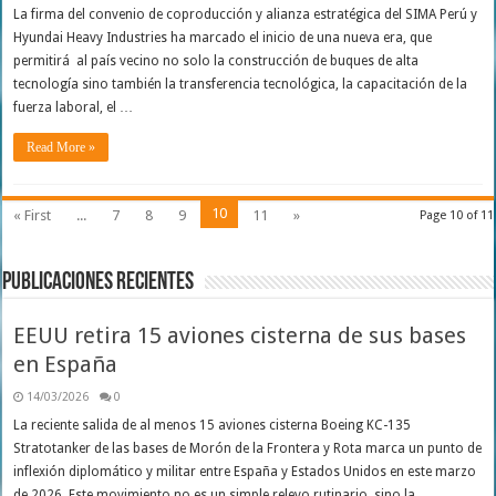
La firma del convenio de coproducción y alianza estratégica del SIMA Perú y
Hyundai Heavy Industries ha marcado el inicio de una nueva era, que
permitirá al país vecino no solo la construcción de buques de alta
tecnología sino también la transferencia tecnológica, la capacitación de la
fuerza laboral, el …
Read More »
10
« First
...
7
8
9
11
»
Page 10 of 11
Publicaciones Recientes
EEUU retira 15 aviones cisterna de sus bases
en España
14/03/2026
0
La reciente salida de al menos 15 aviones cisterna Boeing KC-135
Stratotanker de las bases de Morón de la Frontera y Rota marca un punto de
inflexión diplomático y militar entre España y Estados Unidos en este marzo
de 2026. Este movimiento no es un simple relevo rutinario, sino la …