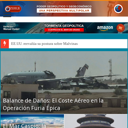
¿QUIÉN GANÓ LA GUERRA?
Balance de Daños: El Coste Aéreo en la
¿QUIÉN GANÓ LA GUERRA?
Operación Furia Épica
El Mar Caspio: la