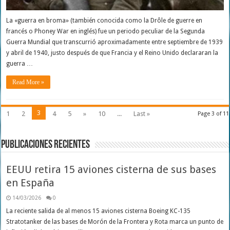
La «guerra en broma» (también conocida como la Drôle de guerre en
francés o Phoney War en inglés) fue un periodo peculiar de la Segunda
Guerra Mundial que transcurrió aproximadamente entre septiembre de 1939
y abril de 1940, justo después de que Francia y el Reino Unido declararan la
guerra …
Read More »
3
1
2
4
5
»
10
...
Last »
Page 3 of 11
Publicaciones Recientes
EEUU retira 15 aviones cisterna de sus bases
en España
14/03/2026
0
La reciente salida de al menos 15 aviones cisterna Boeing KC-135
Stratotanker de las bases de Morón de la Frontera y Rota marca un punto de