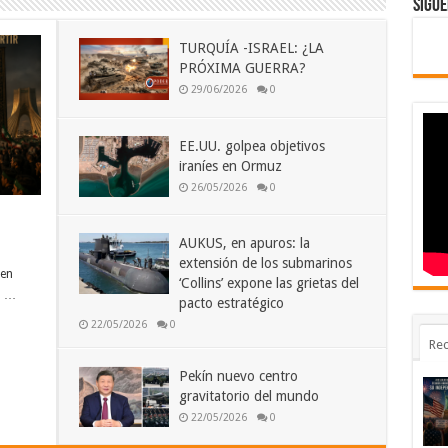
Sigue
TURQUÍA -ISRAEL: ¿LA
PRÓXIMA GUERRA?
29/06/2026
0
EE.UU. golpea objetivos
iraníes en Ormuz
26/05/2026
0
AUKUS, en apuros: la
extensión de los submarinos
den
‘Collins’ expone las grietas del
a …
pacto estratégico
22/05/2026
0
Rec
Pekín nuevo centro
gravitatorio del mundo
22/05/2026
0