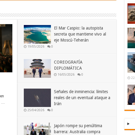
El Mar Caspio: la autopista
secreta que mantiene vivo al
eje Moscú-Teherán
19/05/2026
0
COREOGRAFÍA
DIPLOMÁTICA
16/05/2026
0
22
Señales de inminencia: límites
den
reales de un eventual ataque a
a …
Irán
25/04/2026
0
Japón rompe su penúltima
barrera: Australia compra