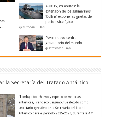
AUKUS, en apuros: la
extensión de los submarinos
‘Collins’ expone las grietas del
rden
pacto estratégico
la …
22/05/2026
0
Pekín nuevo centro
gravitatorio del mundo
22/05/2026
0
ar la Secretaría del Tratado Antártico
El embajador chileno y experto en materias
antárticas, Francisco Berguño, fue elegido como
secretario ejecutivo de la Secretaría del Tratado
Antártico para el período 2025-2029, durante la 47ª