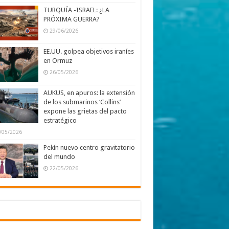
TURQUÍA -ISRAEL: ¿LA
PRÓXIMA GUERRA?
29/06/2026
EE.UU. golpea objetivos iraníes
en Ormuz
26/05/2026
AUKUS, en apuros: la extensión
de los submarinos ‘Collins’
expone las grietas del pacto
estratégico
/05/2026
Pekín nuevo centro gravitatorio
del mundo
22/05/2026