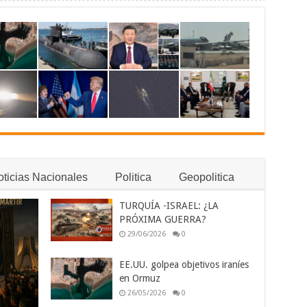
ticias Nacionales
Politica
Geopolitica
TURQUÍA -ISRAEL: ¿LA
PRÓXIMA GUERRA?
29/06/2026
0
EE.UU. golpea objetivos iraníes
en Ormuz
26/05/2026
0