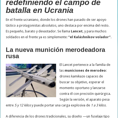
redefiniendo el campo de
batalla en Ucrania
En el frente ucraniano, donde los drones han pasado de ser apoyo
táctico a protagonistas absolutos, uno destaca por encima del resto.
Es pequeño, barato y devastador. Se llama
Lancet
, y para muchos
soldados en el frente ya es simplemente:
“el Kaláshnikov volador”
.
La nueva munición merodeadora
rusa
El Lancet pertenece a la familia de
las
municiones de merodeo
:
drones kamikaze capaces de
buscar su objetivo, esperar el
momento oportuno y lanzarse
contra él con precisión quirúrgica.
Según la versión, el aparato pesa
entre
5 y 12 kilos
y puede portar una carga explosiva de
1 a 3 kilos
.
A diferencia de los drones tradicionales, su diseño —un fuselaje tipo