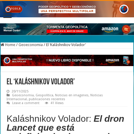
Home
/
Geoeconomia
/
El ‘Kaláshnikov Volador’
El ‘Kaláshnikov Volador’
20/11/2025
Geoeconomia
,
Geopolítica
,
Noticias en imagenes
,
Noticias
Internacional
,
publicaciones recientes
Leave a comment
41 Views
Kaláshnikov Volador:
El dron
Lancet que está