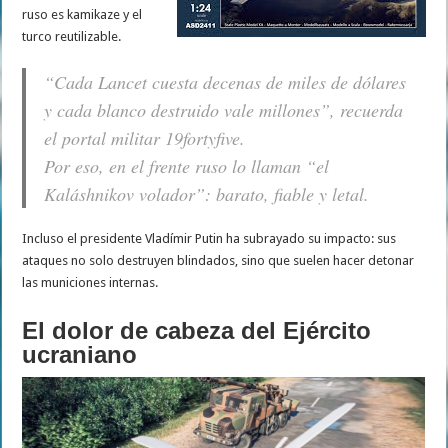
ruso es kamikaze y el
turco reutilizable.
“Cada Lancet cuesta decenas de miles de dólares
y cada blanco destruido vale millones”, recuerda
el portal militar
19fortyfive
.
Por eso, en el frente ruso lo llaman “el
Kaláshnikov volador”: barato, fiable y letal.
Incluso el presidente Vladímir Putin ha subrayado su impacto: sus
ataques no solo destruyen blindados, sino que suelen hacer detonar
las municiones internas.
El dolor de cabeza del Ejército
ucraniano