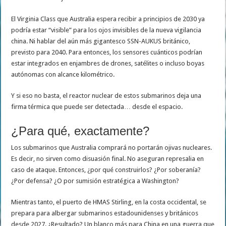
El Virginia Class que Australia espera recibir a principios de 2030 ya
podría estar “visible” para los ojos invisibles de la nueva vigilancia
china. Ni hablar del aún más gigantesco SSN-AUKUS británico,
previsto para 2040. Para entonces, los sensores cuánticos podrían
estar integrados en enjambres de drones, satélites o incluso boyas
autónomas con alcance kilométrico.
Y si eso no basta, el reactor nuclear de estos submarinos deja una
firma térmica que puede ser detectada… desde el espacio.
¿Para qué, exactamente?
Los submarinos que Australia comprará no portarán ojivas nucleares.
Es decir, no sirven como disuasión final. No aseguran represalia en
caso de ataque. Entonces, ¿por qué construirlos? ¿Por soberanía?
¿Por defensa? ¿O por sumisión estratégica a Washington?
Mientras tanto, el puerto de HMAS Stirling, en la costa occidental, se
prepara para albergar submarinos estadounidenses y británicos
desde 2027. ¿Resultado? Un blanco más para China en una guerra que