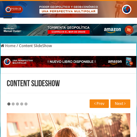
Home
/
Content SlideShow
Content SlideShow
Prev
Next