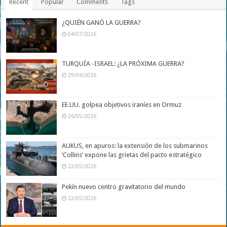
Recent
Popular
Comments
Tags
¿QUIÉN GANÓ LA GUERRA?
04/07/2026
TURQUÍA -ISRAEL: ¿LA PRÓXIMA GUERRA?
29/06/2026
EE.UU. golpea objetivos iraníes en Ormuz
26/05/2026
AUKUS, en apuros: la extensión de los submarinos
‘Collins’ expone las grietas del pacto estratégico
22/05/2026
Pekín nuevo centro gravitatorio del mundo
22/05/2026