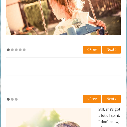
Prev
Next
Prev
Next
Still, she’s got
a lot of spirit.
I don’t know,