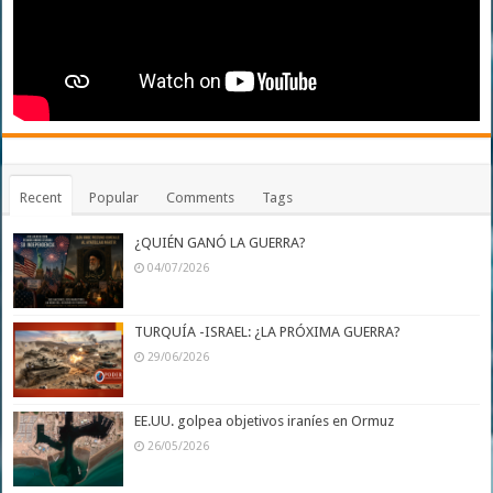
Recent
Popular
Comments
Tags
¿QUIÉN GANÓ LA GUERRA?
04/07/2026
TURQUÍA -ISRAEL: ¿LA PRÓXIMA GUERRA?
29/06/2026
EE.UU. golpea objetivos iraníes en Ormuz
26/05/2026