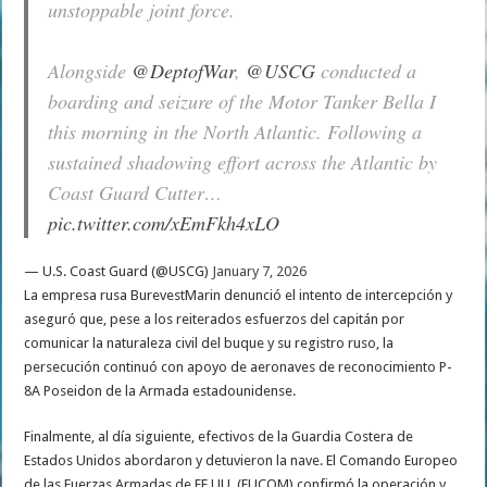
unstoppable joint force.
Alongside
@DeptofWar
,
@USCG
conducted a
boarding and seizure of the Motor Tanker Bella I
this morning in the North Atlantic. Following a
sustained shadowing effort across the Atlantic by
Coast Guard Cutter…
pic.twitter.com/xEmFkh4xLO
— U.S. Coast Guard (@USCG)
January 7, 2026
La empresa rusa BurevestMarin denunció el intento de intercepción y
aseguró que, pese a los reiterados esfuerzos del capitán por
comunicar la naturaleza civil del buque y su registro ruso, la
persecución continuó con apoyo de aeronaves de reconocimiento P-
8A Poseidon de la Armada estadounidense.
Finalmente, al día siguiente, efectivos de la Guardia Costera de
Estados Unidos abordaron y detuvieron la nave. El Comando Europeo
de las Fuerzas Armadas de EE.UU. (EUCOM) confirmó la operación y