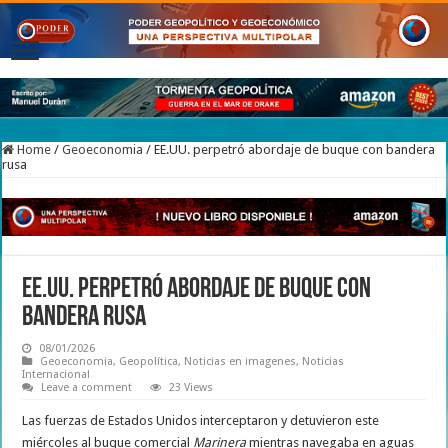
Home
/
Geoeconomia
/
EE.UU. perpetró abordaje de buque con bandera
rusa
EE.UU. perpetró abordaje de buque con
bandera rusa
08/01/2026
Geoeconomia
,
Geopolítica
,
Noticias en imagenes
,
Noticias
Internacional
Leave a comment
23 Views
Las fuerzas de Estados Unidos interceptaron y detuvieron este
miércoles al buque comercial
Marinera
mientras navegaba en aguas