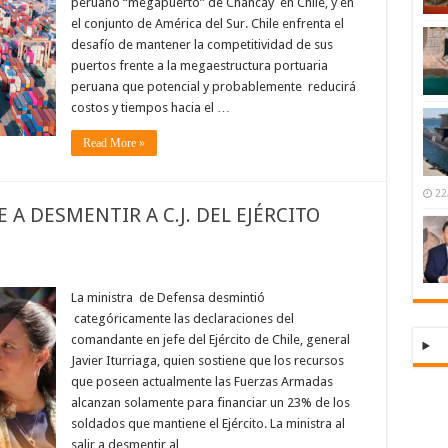
peruano “megapuerto” de Chancay en Chile, y en
el conjunto de América del Sur. Chile enfrenta el
desafío de mantener la competitividad de sus
puertos frente a la megaestructura portuaria
peruana que potencial y probablemente reducirá
costos y tiempos hacia el …
Read More »
22
 A DESMENTIR A C.J. DEL EJÉRCITO
La ministra de Defensa desmintió
categóricamente las declaraciones del
comandante en jefe del Ejército de Chile, general
Javier Iturriaga, quien sostiene que los recursos
que poseen actualmente las Fuerzas Armadas
alcanzan solamente para financiar un 23% de los
soldados que mantiene el Ejército. La ministra al
salir a desmentir al …