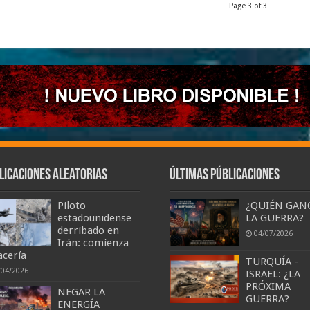
Page 3 of 3
licaciones aleatorias
Últimas Públicaciones
Piloto
¿QUIÉN GAN
estadounidense
LA GUERRA?
derribado en
04/07/2026
Irán: comienza
acería
TURQUÍA -
/04/2026
ISRAEL: ¿LA
PRÓXIMA
NEGAR LA
GUERRA?
ENERGÍA