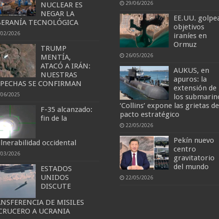
29/06/2026
NUCLEAR ES
NEGAR LA
EE.UU. golpe
ERANÍA TECNOLÓGICA
objetivos
/02/2026
iraníes en
Ormuz
TRUMP
26/05/2026
MENTÍA,
ATACÓ A IRÁN:
AUKUS, en
NUESTRAS
apuros: la
PECHAS SE CONFIRMAN
extensión de
/06/2025
los submarin
‘Collins’ expone las grietas de
F-35 alcanzado:
pacto estratégico
fin de la
22/05/2026
Pekín nuevo
ulnerabilidad occidental
centro
/03/2026
gravitatorio
del mundo
ESTADOS
UNIDOS
22/05/2026
DISCUTE
NSFERENCIA DE MISILES
CRUCERO A UCRANIA