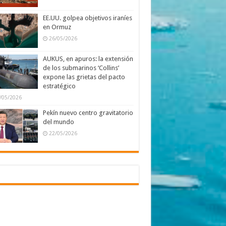
EE.UU. golpea objetivos iraníes
en Ormuz
26/05/2026
AUKUS, en apuros: la extensión
de los submarinos ‘Collins’
expone las grietas del pacto
estratégico
/05/2026
Pekín nuevo centro gravitatorio
del mundo
22/05/2026