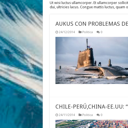
Ut wisi luctus ullamcorper. Et ullamcorper sollici
dui, ultricies lacus. Congue mattis luctus, quam
AUKUS CON PROBLEMAS DE
24/12/2014
Politica
0
CHILE-PERÚ,CHINA-EE.UU: 
24/11/2014
Politica
0