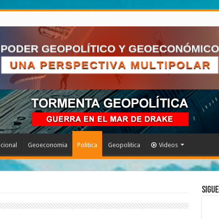
acional
Geoeconomia
Politica
Geopolitica
Videos
Sigue