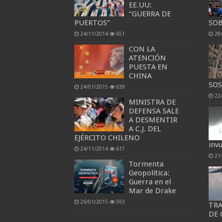
EE.UU:
“GUERRA DE
PUERTOS”
SOB
24/11/2014
651
28
CON LA
ATENCIÓN
PUESTA EN
CHINA
SOS
24/01/2015
639
22
MINISTRA DE
DEFENSA SALE
A DESMENTIR
A C.J. DEL
EJÉRCITO CHILENO
inv
24/11/2014
617
21
Tormenta
Geopolítica:
Guerra en el
Mar de Drake
26/01/2015
593
TRA
DE 