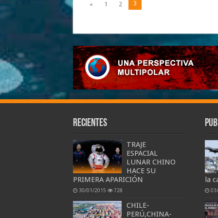
3
«
1
2
Recientes
Pub
TRAJE
ESPACIAL
LUNAR CHINO
HACE SU
PRIMERA APARICIÓN
la c
30/01/2015
728
03
CHILE-
PERÚ,CHINA-