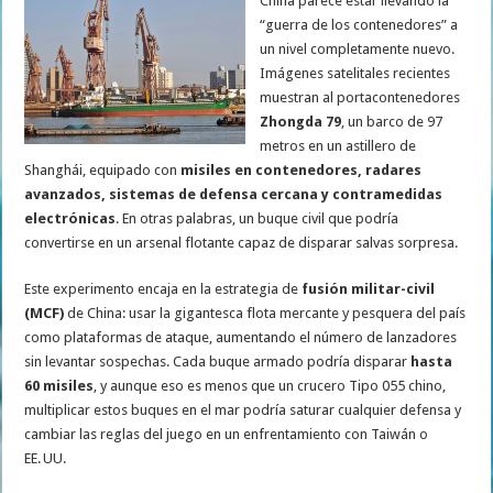
China parece estar llevando la
“guerra de los contenedores” a
un nivel completamente nuevo.
Imágenes satelitales recientes
muestran al portacontenedores
Zhongda 79
, un barco de 97
metros en un astillero de
Shanghái, equipado con
misiles en contenedores, radares
avanzados, sistemas de defensa cercana y contramedidas
electrónicas
. En otras palabras, un buque civil que podría
convertirse en un arsenal flotante capaz de disparar salvas sorpresa.
Este experimento encaja en la estrategia de
fusión militar-civil
(MCF)
de China: usar la gigantesca flota mercante y pesquera del país
como plataformas de ataque, aumentando el número de lanzadores
sin levantar sospechas. Cada buque armado podría disparar
hasta
60 misiles
, y aunque eso es menos que un crucero Tipo 055 chino,
multiplicar estos buques en el mar podría saturar cualquier defensa y
cambiar las reglas del juego en un enfrentamiento con Taiwán o
EE. UU.