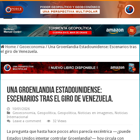
Home
/
Geoeconomia
/
Una Groenlandia Estadounidense: Escenarios tras
el giro de Venezuela.
Una Groenlandia Estadounidense:
Escenarios tras el giro de Venezuela.
10/01/2026
Geoeconomia
,
Geopolítica
,
Geopolitica
,
Noticias en imagenes
,
Noticias
Internacional
Leave a comment
32 Views
La pregunta que hasta hace pocos años parecía excéntrica —¿puede
Estados Unidos intentar controlar Groenlandia?— hoy circula con