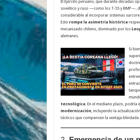
El Ejército peruano, que durante décadas op
soviético y ruso —como los T-55 y BMP—, da
considerable al incorporar sistemas surcore
Esto
rompe la asimetría histórica
respec
mecanizado chileno, dominado por los
Leo
alemanes.
Si bie
superi
doctri
profes
entren
entrad
tanqu
mund
tecnológica
. En el mediano plazo, podría
modernización
, incluyendo la actualizaci
tácticos que compensen la ventaja blindada
2.
Emergencia de un po