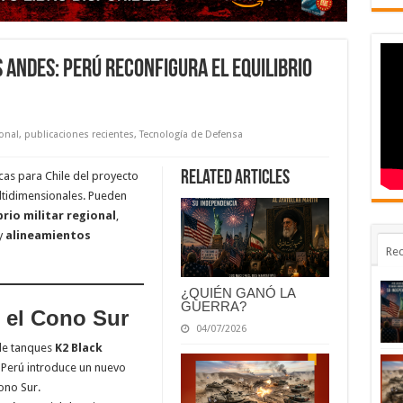
Andes: Perú Reconfigura El Equilibrio
onal
,
publicaciones recientes
,
Tecnología de Defensa
Related Articles
cas para Chile del proyecto
ltidimensionales. Pueden
brio militar regional
,
y
alineamientos
Rec
¿QUIÉN GANÓ LA
GUERRA?
n el Cono Sur
04/07/2026
 de tanques
K2 Black
Perú introduce un nuevo
Cono Sur.