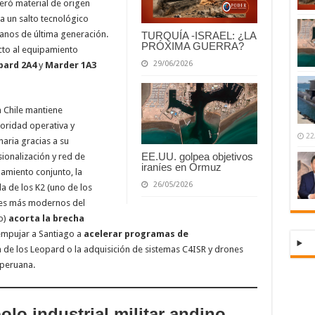
eró material de origen
 un salto tecnológico
anos de última generación.
TURQUÍA -ISRAEL: ¿LA
PRÓXIMA GUERRA?
to al equipamiento
29/06/2026
pard 2A4
y
Marder 1A3
n Chile mantiene
oridad operativa y
22
naria gracias a su
EE.UU. golpea objetivos
ionalización y red de
iraníes en Ormuz
amiento conjunto, la
26/05/2026
a de los K2 (uno de los
es más modernos del
o)
acorta la brecha
 empujar a Santiago a
acelerar programas de
ón de los Leopard o la adquisición de sistemas C4ISR y drones
 peruana.
lo industrial militar andino