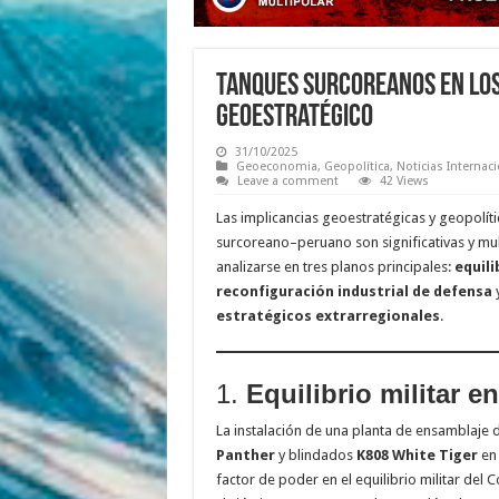
Tanques Surcoreanos En Los 
Geoestratégico
31/10/2025
Geoeconomia
,
Geopolítica
,
Noticias Internaci
Leave a comment
42 Views
Las implicancias geoestratégicas y geopolíti
surcoreano–peruano son significativas y mu
analizarse en tres planos principales:
equili
reconfiguración industrial de defensa
estratégicos extrarregionales
.
1.
Equilibrio militar e
La instalación de una planta de ensamblaje
Panther
y blindados
K808 White Tiger
en 
factor de poder en el equilibrio militar del 