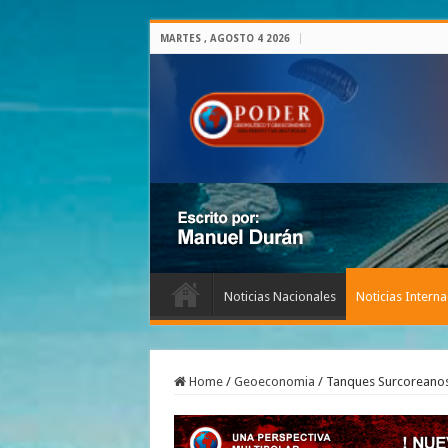
MARTES , AGOSTO 4 2026
Noticias Nacionales
Noticias Interna
Home
/
Geoeconomia
/
Tanques Surcoreanos 