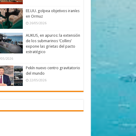
EE.UU. golpea objetivos iraníes
en Ormuz
26/05/2026
AUKUS, en apuros: la extensión
de los submarinos ‘Collins’
expone las grietas del pacto
estratégico
/05/2026
Pekín nuevo centro gravitatorio
del mundo
22/05/2026