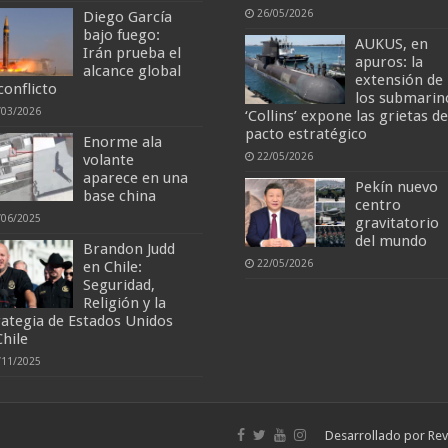
26/05/2026
Diego García
bajo fuego:
AUKUS, en
Irán prueba el
apuros: la
alcance global
extensión de
conflicto
los submarin
/03/2026
‘Collins’ expone las grietas de
pacto estratégico
Enorme ala
22/05/2026
volante
aparece en una
Pekín nuevo
base china
centro
/06/2025
gravitatorio
del mundo
Brandon Judd
22/05/2026
en Chile:
Seguridad,
Religión y la
rategia de Estados Unidos
Chile
/11/2025
Desarrollado por
Rev