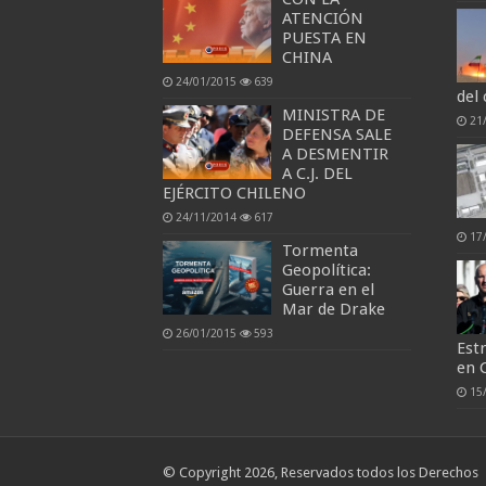
ATENCIÓN
PUESTA EN
CHINA
24/01/2015
639
del 
MINISTRA DE
21
DEFENSA SALE
A DESMENTIR
A C.J. DEL
EJÉRCITO CHILENO
24/11/2014
617
17
Tormenta
Geopolítica:
Guerra en el
Mar de Drake
26/01/2015
593
Est
en 
15
© Copyright 2026, Reservados todos los Derechos