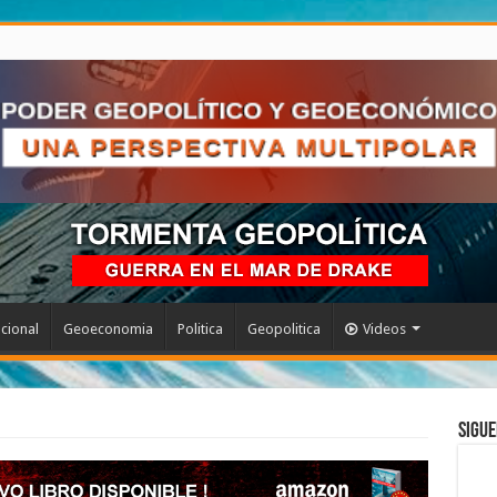
acional
Geoeconomia
Politica
Geopolitica
Videos
Sigue