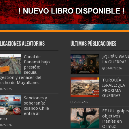
licaciones aleatorias
Últimas Públicaciones
Canal de
¿QUIÉN GAN
Panamá bajo
LA GUERRA?
presión:
04/07/2026
sequía,
gestión y renacer del
TURQUÍA -
recho de Magallanes
ISRAEL: ¿LA
/07/2025
PRÓXIMA
GUERRA?
Sanciones y
29/06/2026
soberanía:
cuando Chile
EE.UU. golpe
entra al
objetivos
lero
iraníes en
/02/2026
Ormuz