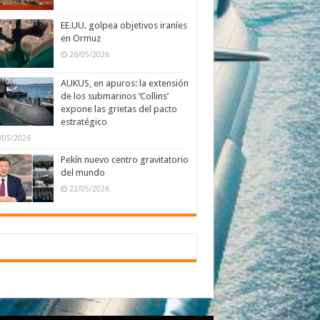
EE.UU. golpea objetivos iraníes
en Ormuz
26/05/2026
AUKUS, en apuros: la extensión
de los submarinos ‘Collins’
expone las grietas del pacto
estratégico
/05/2026
Pekín nuevo centro gravitatorio
del mundo
22/05/2026