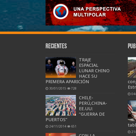
Recientes
Pub
TRAJE
ESPACIAL
LUNAR CHINO
HACE SU
PRIMERA APARICIÓN
con
Est
30/01/2015
728
04
CHILE-
PERÚ,CHINA-
EE.UU:
“GUERRA DE
PUERTOS”
tab
24/11/2014
651
21
CON LA