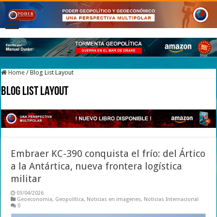
Home
/
Blog List Layout
Blog List Layout
Embraer KC-390 conquista el frío: del Ártico
a la Antártica, nueva frontera logística
militar
03/04/2026
Geoeconomia
,
Geopolítica
,
Noticias en imagenes
,
Noticias Internacional
0