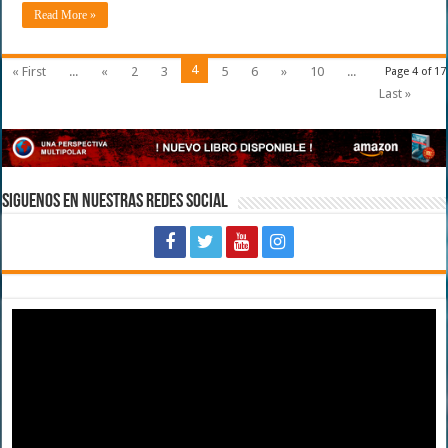
Read More »
4
« First
...
«
2
3
5
6
»
10
...
Page 4 of 17
Last »
Siguenos en Nuestras Redes Social