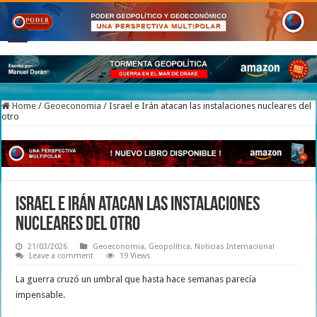
Home
/
Geoeconomia
/
Israel e Irán atacan las instalaciones nucleares del
otro
Israel e Irán atacan las instalaciones
nucleares del otro
21/03/2026
Geoeconomia
,
Geopolítica
,
Noticias Internacional
Leave a comment
19 Views
La guerra cruzó un umbral que hasta hace semanas parecía
impensable.