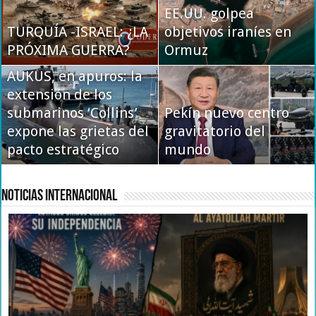
autopista secreta que
EE.UU. golpea
TURQUÍA -ISRAEL: ¿LA
mantiene vivo al eje
objetivos iraníes en
COREOGRAFÍA
PRÓXIMA GUERRA?
Moscú-Teherán
Ormuz
DIPLOMÁTICA
AUKUS, en apuros: la
extensión de los
submarinos ‘Collins’
Pekín nuevo centro
EE.UU. reevalúa su
expone las grietas del
gravitatorio del
postura sobre
pacto estratégico
Ormuz: tregua rota
mundo
Malvinas
Noticias Internacional