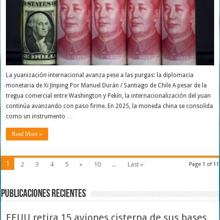
La yuanización internacional avanza pese a las purgas: la diplomacia
monetaria de Xi Jinping Por Manuel Durán / Santiago de Chile A pesar de la
tregua comercial entre Washington y Pekín, la internacionalización del yuan
continúa avanzando con paso firme. En 2025, la moneda china se consolida
como un instrumento …
Read More »
1
2
3
4
5
»
10
...
Last »
Page 1 of 11
Publicaciones Recientes
EEUU retira 15 aviones cisterna de sus bases